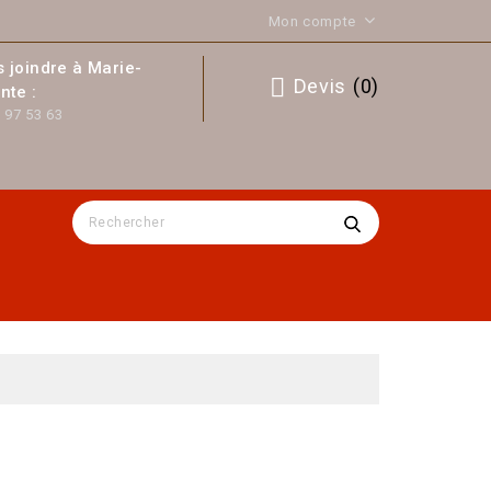
Mon compte
 joindre à Marie-
Devis
(
0
)
nte :
 97 53 63