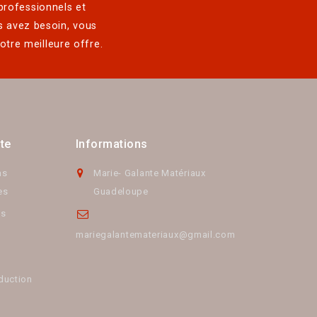
 professionnels et
s avez besoin, vous
otre meilleure offre.
te
Informations
ns
Marie- Galante Matériaux
es
Guadeloupe
s
mariegalantemateriaux@gmail.com
duction