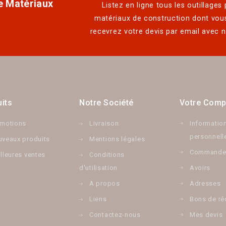
e Matériaux
Listez en ligne tous les outillages
matériaux de construction dont vou
recevrez votre devis par email avec n
its
Notre Société
Votre Comp
omotions
Livraison
Informatio
personnell
veaux produits
Mentions légales
Commande
lleures ventes
Conditions
d'utilisation
Avoirs
A propos
Adresses
Liens
Bons de ré
Contactez-nous
Mes devis