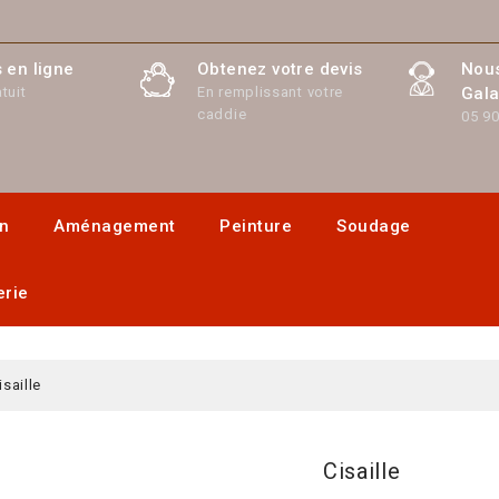
 en ligne
Obtenez votre devis
Nous
tuit
En remplissant votre
Gala
caddie
05 90
on
Aménagement
Peinture
Soudage
erie
isaille
Cisaille